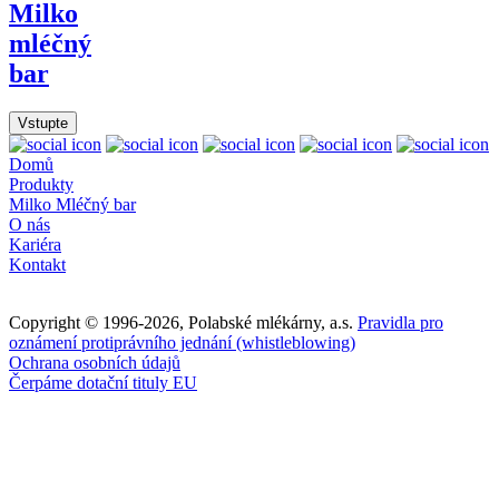
Milko
mléčný
bar
Vstupte
Domů
Produkty
Milko Mléčný bar
O nás
Kariéra
Kontakt
Copyright © 1996-2026, Polabské mlékárny, a.s.
Pravidla pro
oznámení protiprávního jednání (whistleblowing)
Ochrana osobních údajů
Čerpáme dotační tituly EU