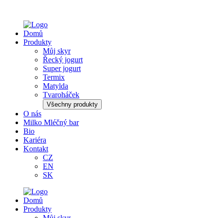
Domů
Produkty
Můj skyr
Řecký jogurt
Super jogurt
Termix
Matylda
Tvaroháček
Všechny produkty
O nás
Milko Mléčný bar
Bio
Kariéra
Kontakt
CZ
EN
SK
Domů
Produkty
Můj skyr