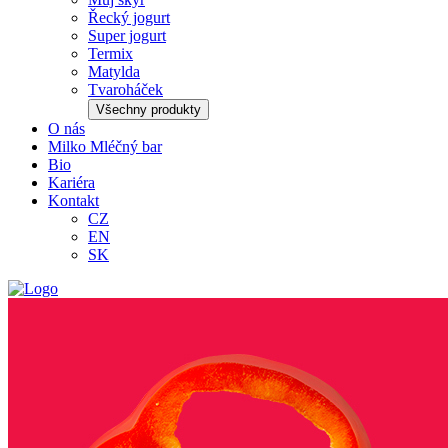
Řecký jogurt
Super jogurt
Termix
Matylda
Tvaroháček
Všechny produkty
O nás
Milko Mléčný bar
Bio
Kariéra
Kontakt
CZ
EN
SK