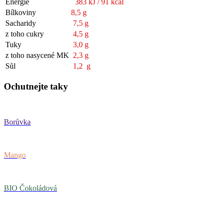
Energie
383 kJ / 91 kcal
Bílkoviny
8,5 g
Sacharidy
7,5 g
z toho cukry
4,5 g
Tuky
3,0 g
z toho nasycené MK
2,3 g
Sůl
1,2 g
Ochutnejte taky
Borůvka
Mango
BIO Čokoládová