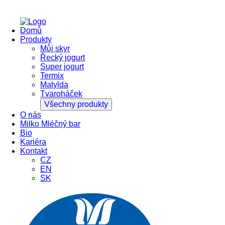
Domů
Produkty
Můj skyr
Řecký jogurt
Super jogurt
Termix
Matylda
Tvaroháček
Všechny produkty
O nás
Milko Mléčný bar
Bio
Kariéra
Kontakt
CZ
EN
SK