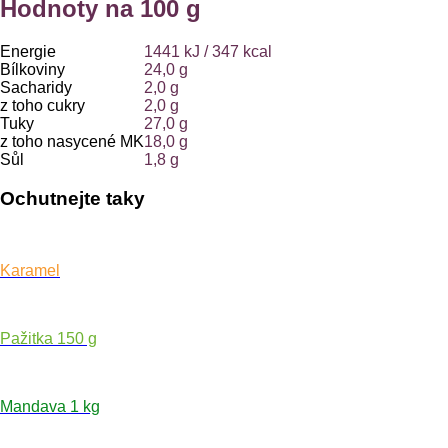
Hodnoty na 100 g
Energie
1441 kJ / 347 kcal
Bílkoviny
24,0 g
Sacharidy
2,0 g
z toho cukry
2,0 g
Tuky
27,0 g
z toho nasycené MK
18,0 g
Sůl
1,8 g
Ochutnejte taky
Karamel
Pažitka 150 g
Mandava 1 kg