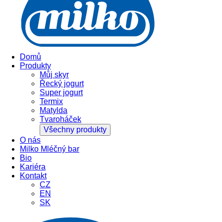
Domů
Produkty
Můj skyr
Řecký jogurt
Super jogurt
Termix
Matylda
Tvaroháček
Všechny produkty
O nás
Milko Mléčný bar
Bio
Kariéra
Kontakt
CZ
EN
SK