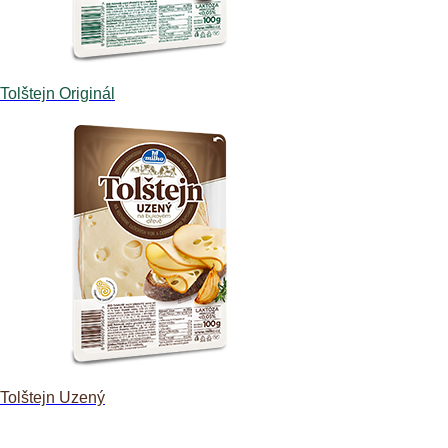
Tolštejn Originál
Tolštejn Uzený