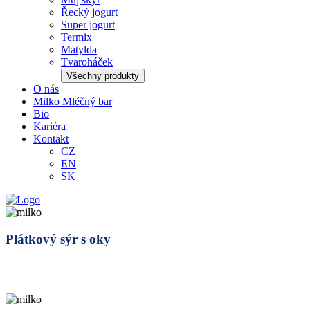
Řecký jogurt
Super jogurt
Termix
Matylda
Tvaroháček
Všechny produkty
O nás
Milko Mléčný bar
Bio
Kariéra
Kontakt
CZ
EN
SK
Plátkový sýr s oky
Tolštejn Protein