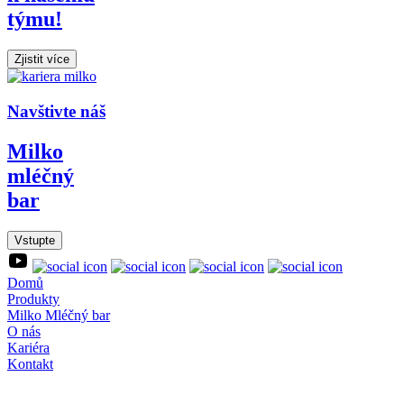
týmu!
Zjistit více
Navštivte náš
Milko
mléčný
bar
Vstupte
Domů
Produkty
Milko Mléčný bar
O nás
Kariéra
Kontakt