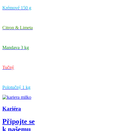
Krémové 150 g
Citron & Limeta
Mandava 3 kg
Tučný
Polotučný 1 kg
Kariéra
Připojte se
k našemu