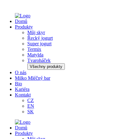
Domů
Produkty
Můj skyr
Řecký jogurt
Super jogurt
Termix
Matylda
Tvaroháček
Všechny produkty
O nás
Milko Mléčný bar
Bio
Kariéra
Kontakt
CZ
EN
SK
Domů
Produkty
Můj skyr