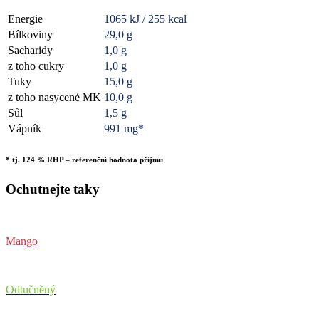
Energie
1065 kJ / 255 kcal
Bílkoviny
29,0 g
Sacharidy
1,0 g
z toho cukry
1,0 g
Tuky
15,0 g
z toho nasycené MK
10,0 g
Sůl
1,5 g
Vápník
991 mg*
* tj. 124 % RHP – referenční hodnota příjmu
Ochutnejte taky
Mango
Odtučněný