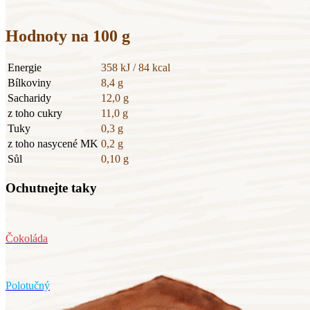
Hodnoty na 100 g
Energie
358 kJ / 84 kcal
Bílkoviny
8,4 g
Sacharidy
12,0 g
z toho cukry
11,0 g
Tuky
0,3 g
z toho nasycené MK
0,2 g
Sůl
0,10 g
Ochutnejte taky
Čokoláda
Polotučný