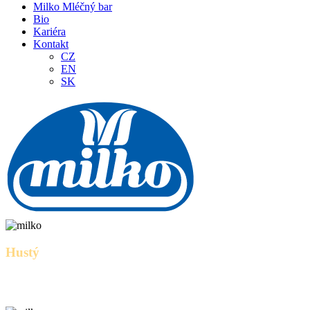
Milko Mléčný bar
Bio
Kariéra
Kontakt
CZ
EN
SK
Hustý
Řecký jogurt Čokoláda