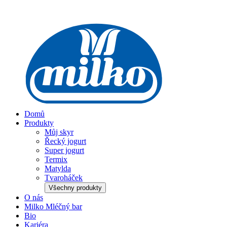
Domů
Produkty
Můj skyr
Řecký jogurt
Super jogurt
Termix
Matylda
Tvaroháček
Všechny produkty
O nás
Milko Mléčný bar
Bio
Kariéra