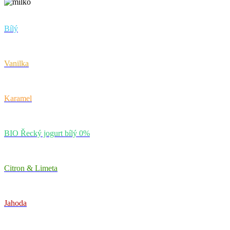
Bílý
Vanilka
Karamel
BIO Řecký jogurt bílý 0%
Citron & Limeta
Jahoda