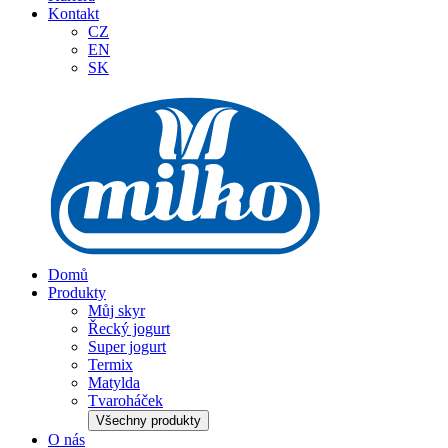
Kontakt
CZ
EN
SK
Domů
Produkty
Můj skyr
Řecký jogurt
Super jogurt
Termix
Matylda
Tvaroháček
Všechny produkty
O nás