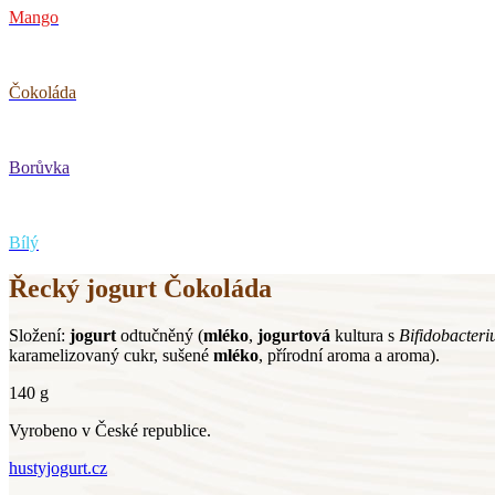
Mango
Čokoláda
Borůvka
Bílý
Řecký jogurt Čokoláda
Složení:
jogurt
odtučněný (
mléko
,
jogurtová
kultura s
Bifidobacter
karamelizovaný cukr, sušené
mléko
, přírodní aroma a aroma).
140 g
Vyrobeno v České republice.
hustyjogurt.cz