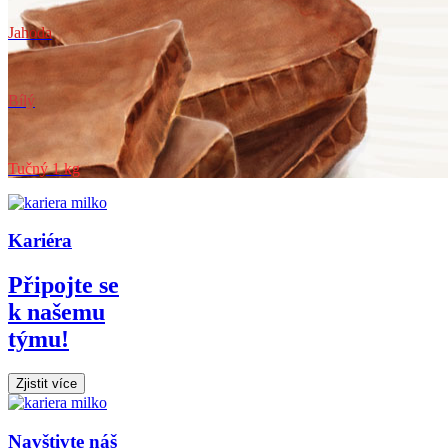
Jahoda
Bílý
Tučný 1 kg
Kariéra
Připojte se
k našemu
týmu!
Zjistit více
Navštivte náš