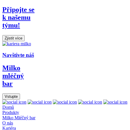
Připojte se
k našemu
týmu!
Zjistit více
Navštivte náš
Milko
mléčný
bar
Vstupte
Domů
Produkty
Milko Mléčný bar
O nás
Kariéra