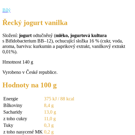
Bílý
Řecký jogurt vanilka
Složení:
jogurt
odtučněný (
mléko, jogurtová kultura
s Bifidobacterium BB–12), ochucující složka 16 % (cukr, voda,
aroma, barviva: kurkumin a paprikový extrakt, vanilkový extrakt
0,01%).
Hmotnost 140 g
Vyrobeno v České republice.
Hodnoty na 100 g
Energie
375 kJ / 88 kcal
Bílkoviny
8,4 g
Sacharidy
13,0 g
z toho cukry
11,0 g
Tuky
0,3 g
z toho nasycené MK
0,2 g