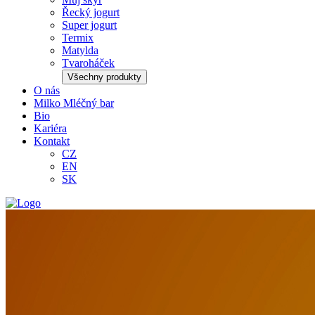
Řecký jogurt
Super jogurt
Termix
Matylda
Tvaroháček
Všechny produkty
O nás
Milko Mléčný bar
Bio
Kariéra
Kontakt
CZ
EN
SK