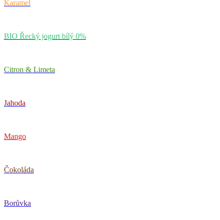
Karamel
BIO Řecký jogurt bílý 0%
Citron & Limeta
Jahoda
Mango
Čokoláda
Borůvka