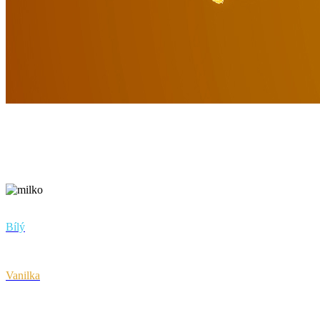
Hustý
Řecký jogurt vanilka
Bílý
Vanilka