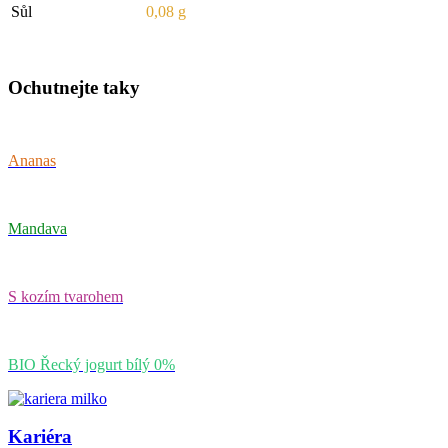
Sůl
0,08 g
Ochutnejte taky
Ananas
Mandava
S kozím tvarohem
BIO Řecký jogurt bílý 0%
Kariéra