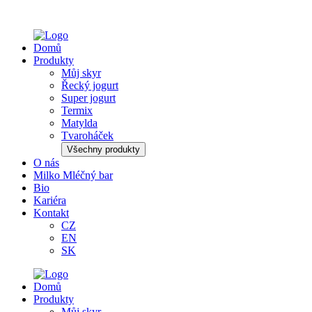
Domů
Produkty
Můj skyr
Řecký jogurt
Super jogurt
Termix
Matylda
Tvaroháček
Všechny produkty
O nás
Milko Mléčný bar
Bio
Kariéra
Kontakt
CZ
EN
SK
Domů
Produkty
Můj skyr