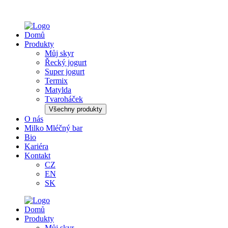
Domů
Produkty
Můj skyr
Řecký jogurt
Super jogurt
Termix
Matylda
Tvaroháček
Všechny produkty
O nás
Milko Mléčný bar
Bio
Kariéra
Kontakt
CZ
EN
SK
Domů
Produkty
Můj skyr