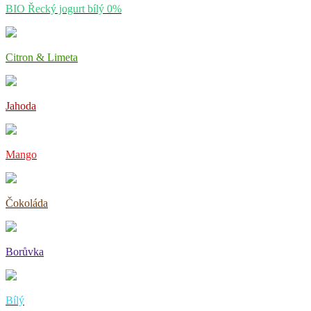
BIO Řecký jogurt bílý 0%
Citron & Limeta
Jahoda
Mango
Čokoláda
Borůvka
Bílý