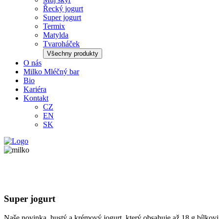
Řecký jogurt
Super jogurt
Termix
Matylda
Tvaroháček
Všechny produkty
O nás
Milko Mléčný bar
Bio
Kariéra
Kontakt
CZ
EN
SK
Super jogurt
Naše novinka, hustý a krémový jogurt, který obsahuje až 18 g bílkov